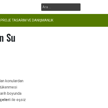
Arama:
PROJE TASARIM VE DANIŞMANLIK
n Su
ılan konulardan
n tükenmesi
 tarih boyunda
çeleri
ile eşsiz