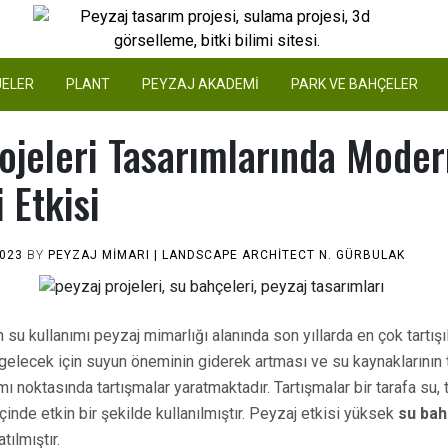
Yeşil Mimar
ELER
PLANT
PEYZAJ AKADEMİ
PARK VE BAHÇELER
ojeleri Tasarımlarında Moder
 Etkisi
2023
BY
PEYZAJ MIMARI | LANDSCAPE ARCHİTECT N. GÜRBULAK
n su kullanımı peyzaj mimarlığı alanında son yıllarda en çok tartış
ir gelecek için suyun öneminin giderek artması ve su kaynaklarını
mı noktasında tartışmalar yaratmaktadır. Tartışmalar bir tarafa su,
içinde etkin bir şekilde kullanılmıştır. Peyzaj etkisi yüksek
su bah
tılmıştır.