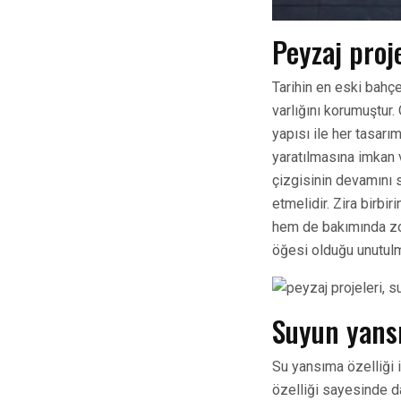
Peyzaj proje
Tarihin en eski bahç
varlığını korumuştur.
yapısı ile her tasarı
yaratılmasına imkan v
çizgisinin devamını 
etmelidir. Zira birb
hem de bakımında zorl
öğesi olduğu unutulm
Suyun yans
Su yansıma özelliği i
özelliği sayesinde d