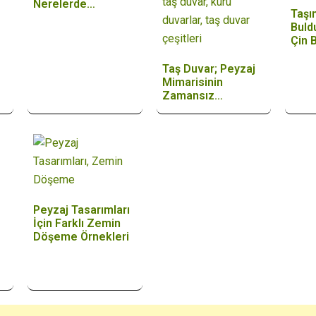
Nerelerde
Taşı
Uygulanır?
Buld
Çin 
Tekn
Taş Duvar; Peyzaj
Mimarisinin
Zamansız
Kuşatması,…
Peyzaj Tasarımları
İçin Farklı Zemin
Döşeme Örnekleri