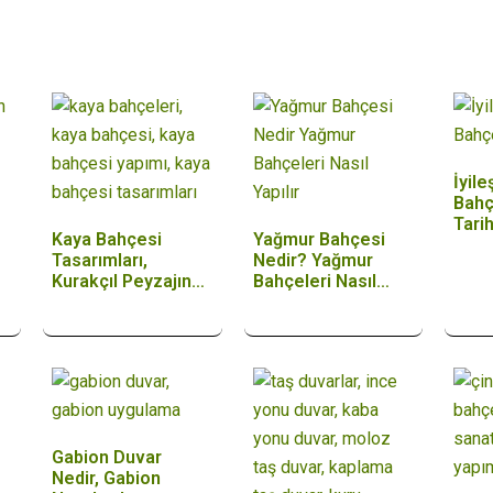
İyil
Bahç
Tari
Kaya Bahçesi
Yağmur Bahçesi
Peyz
Tasarımları,
Nedir? Yağmur
Kurakçıl Peyzajın
Bahçeleri Nasıl
En Eski Kalesi
Yapılır?
Gabion Duvar
Nedir, Gabion