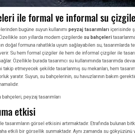
leri ile formal ve informal su çizgile
elerinden bugüne suyun kullanımı
peyzaj tasarımları
içerisinde ş
 Özellikle son yıllarda modern çizgilerde
su bahçeleri
tasarlanma
mın doğal formuna rahatlıkla uyum sağlayabilen su, tasarımlarda t
erir. Su hem formal çizgiler ile hem de informal çizgiler ile tasa
sağlar. Özellikle burada tasarımcı su kullanımında tasarımda deva
irini takip etmeyecek şekilde tasarlanmış su mekanları, hem tasar
uk yaratır. Suyun, su bahçelerinin, su havuzlarının bakım gerekti
amalıdır.
ıma etkisi
le tasarımların görsel etkisini artırmaktadır. Etrafında bulunan bit
aha etkili bir görsellik sunmaktadır. Aynı zamanda su gökyüzünü v