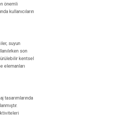
n önemli
da kullanıcıların
iler, suyun
lanılırken son
rülebilir kentsel
me elemanları
j tasarımlarında
anmıştır.
tiviteleri