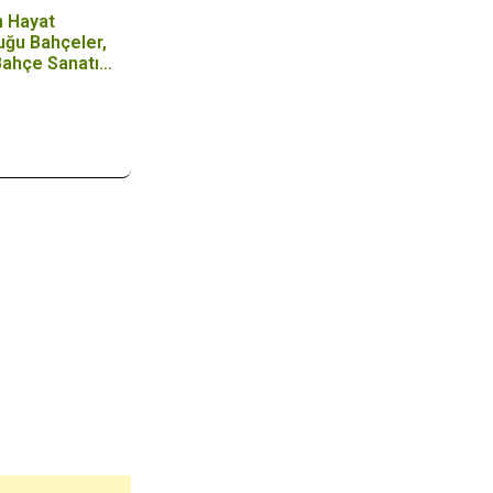
n Hayat
uğu Bahçeler,
Bahçe Sanatı
ikleri