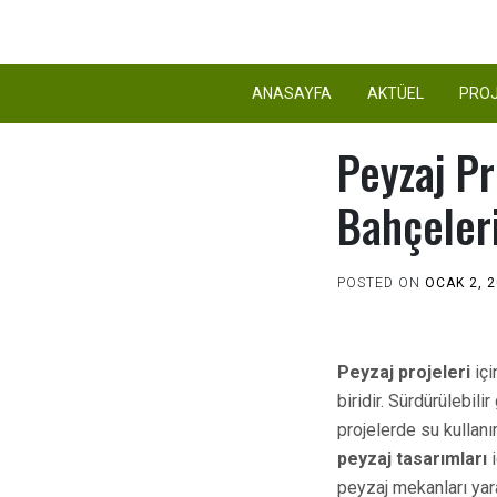
Skip
to
content
ANASAYFA
AKTÜEL
PROJ
Peyzaj Pr
Bahçeleri
POSTED ON
OCAK 2, 
Peyzaj projeleri
içi
biridir. Sürdürülebil
projelerde su kullanı
peyzaj tasarımları
peyzaj mekanları yara