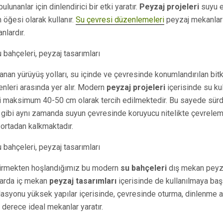
ulunanlar için dinlendirici bir etki yaratır.
Peyzaj projeleri
suyu e
 öğesi olarak kullanır.
Su çevresi düzenlemeleri
peyzaj mekanların
anlardır.
nan yürüyüş yolları, su içinde ve çevresinde konumlandırılan bitk
enleri arasında yer alır. Modern
peyzaj projeleri
içerisinde su kul
ği maksimum 40-50 cm olarak tercih edilmektedir. Bu sayede sürdü
iği gibi aynı zamanda suyun çevresinde koruyucu nitelikte çevrele
 ortadan kalkmaktadır.
irmekten hoşlandığımız bu modern
su bahçeleri
dış mekan peyza
larda iç mekan
peyzaj tasarımları
içerisinde de kullanılmaya başl
lasyonu yüksek yapılar içerisinde, çevresinde oturma, dinlenme ak
 derece ideal mekanlar yaratır.