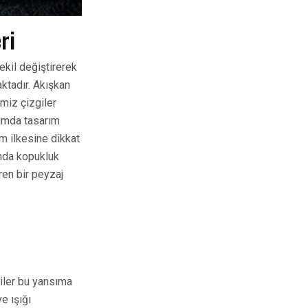
ri
ekil değiştirerek
ktadır. Akışkan
emiz çizgiler
rımda tasarım
m ilkesine dikkat
ımda kopukluk
ren bir peyzaj
kiler bu yansıma
e ışığı