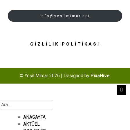
info@yesilmimar.net
GİZLİLİK POLİTİKASI
© Yeşil Mimar 2026
|
Designed by
PixaHive
.
Arama:
ANASAYFA
AKTÜEL