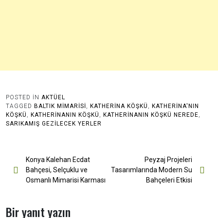
POSTED IN
AKTÜEL
TAGGED
BALTIK MIMARISI
,
KATHERINA KÖŞKÜ
,
KATHERINA'NIN
KÖŞKÜ
,
KATHERINANIN KÖŞKÜ
,
KATHERINANIN KÖŞKÜ NEREDE
,
SARIKAMIŞ GEZILECEK YERLER
Yazı
Konya Kalehan Ecdat
Peyzaj Projeleri
Bahçesi, Selçuklu ve
Tasarımlarında Modern Su
gezinmesi
Osmanlı Mimarisi Karması
Bahçeleri Etkisi
Bir yanıt yazın