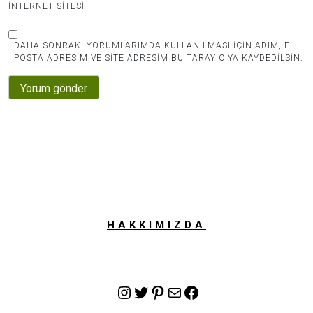
İNTERNET SITESI
DAHA SONRAKI YORUMLARIMDA KULLANILMASI IÇIN ADIM, E-
POSTA ADRESIM VE SITE ADRESIM BU TARAYICIYA KAYDEDILSIN.
HAKKIMIZDA
Instagram
Twitter
Pinterest
E-posta
Facebook