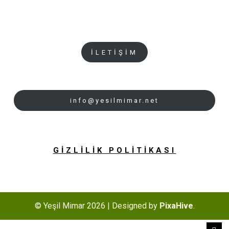
İLETİŞİM
info@yesilmimar.net
GİZLİLİK POLİTİKASI
© Yeşil Mimar 2026
|
Designed by
PixaHive
.