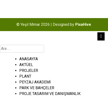
© Yeşil Mimar 2026
|
Designed by
PixaHive
.
Arama:
ANASAYFA
AKTÜEL
PROJELER
PLANT
PEYZAJ AKADEMİ
PARK VE BAHÇELER
PROJE TASARIM VE DANIŞMANLIK