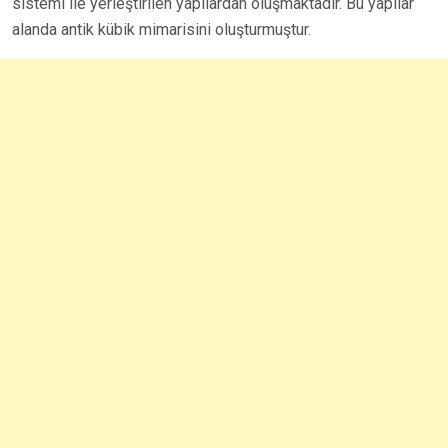
sistemi ile yerleştirilen yapılardan oluşmaktadır. Bu yapılar
alanda antik kübik mimarisini oluşturmuştur.