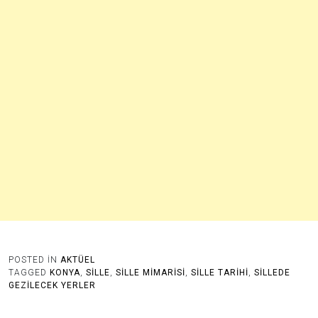
POSTED IN
AKTÜEL
TAGGED
KONYA
,
SILLE
,
SILLE MIMARISI
,
SILLE TARIHI
,
SILLEDE
GEZILECEK YERLER