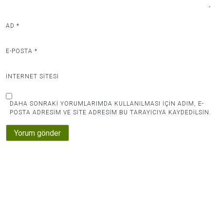
AD
*
E-POSTA
*
İNTERNET SITESI
DAHA SONRAKI YORUMLARIMDA KULLANILMASI IÇIN ADIM, E-
POSTA ADRESIM VE SITE ADRESIM BU TARAYICIYA KAYDEDILSIN.