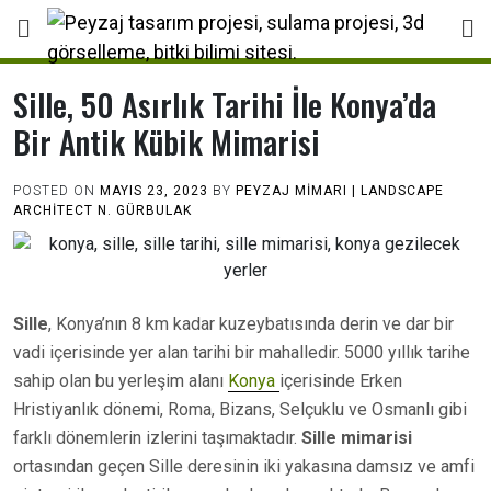
Skip
to
content
Sille, 50 Asırlık Tarihi İle Konya’da
Bir Antik Kübik Mimarisi
POSTED ON
MAYIS 23, 2023
BY
PEYZAJ MIMARI | LANDSCAPE
ARCHİTECT N. GÜRBULAK
Sille
, Konya’nın 8 km kadar kuzeybatısında derin ve dar bir
vadi içerisinde yer alan tarihi bir mahalledir. 5000 yıllık tarihe
sahip olan bu yerleşim alanı
Konya
içerisinde Erken
Hristiyanlık dönemi, Roma, Bizans, Selçuklu ve Osmanlı gibi
farklı dönemlerin izlerini taşımaktadır.
Sille mimarisi
ortasından geçen Sille deresinin iki yakasına damsız ve amfi