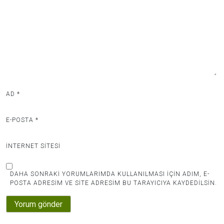
AD
*
E-POSTA
*
İNTERNET SITESI
DAHA SONRAKI YORUMLARIMDA KULLANILMASI IÇIN ADIM, E-
POSTA ADRESIM VE SITE ADRESIM BU TARAYICIYA KAYDEDILSIN.