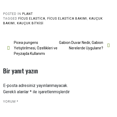
POSTED IN
PLANT
TAGGED
FICUS ELASTICA
,
FICUS ELASTICA BAKIMI
,
KAUÇUK
BAKIMI
,
KAUÇUK BITKISI
Yazı
Picea pungens
Gabion Duvar Nedir, Gabion
Yetiştirilmesi, Özellikleri ve
Nerelerde Uygulanır?
gezinmesi
Peyzajda Kullanımı
Bir yanıt yazın
E-posta adresiniz yayınlanmayacak.
Gerekli alanlar
*
ile işaretlenmişlerdir
YORUM
*