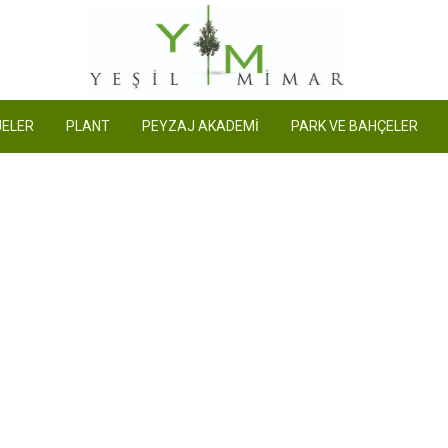
Yeşil Mimar
ELER
PLANT
PEYZAJ AKADEMİ
PARK VE BAHÇELER