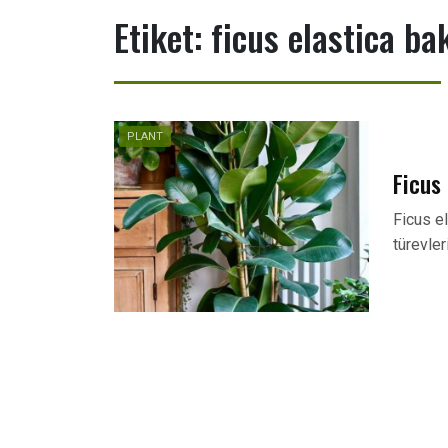
Etiket:
ficus elastica ba
PLANT
Ficus 
Ficus el
türevler