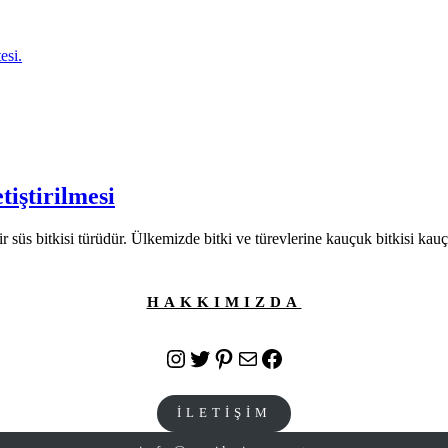
tiştirilmesi
bir süs bitkisi türüdür. Ülkemizde bitki ve türevlerine kauçuk bitkisi kau
HAKKIMIZDA
Instagram
Twitter
Pinterest
E-posta
Facebook
İLETİŞİM