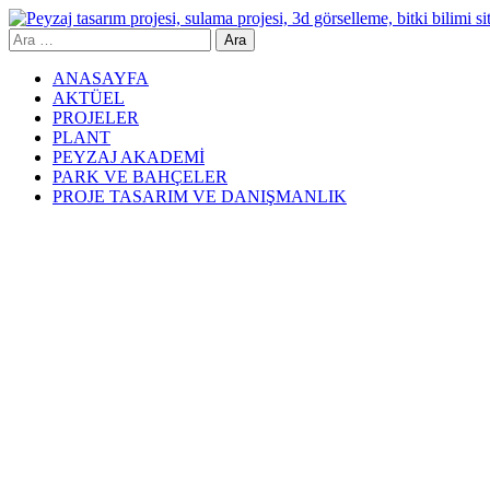
Skip
to
Arama:
Yeşil Mimar
content
ANASAYFA
AKTÜEL
PROJELER
PLANT
PEYZAJ AKADEMİ
PARK VE BAHÇELER
PROJE TASARIM VE DANIŞMANLIK