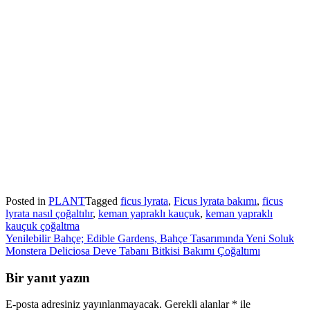
Posted in
PLANT
Tagged
ficus lyrata
,
Ficus lyrata bakımı
,
ficus
lyrata nasıl çoğaltılır
,
keman yapraklı kauçuk
,
keman yapraklı
kauçuk çoğaltma
Yazı
Yenilebilir Bahçe; Edible Gardens, Bahçe Tasarımında Yeni Soluk
Monstera Deliciosa Deve Tabanı Bitkisi Bakımı Çoğaltımı
gezinmesi
Bir yanıt yazın
E-posta adresiniz yayınlanmayacak.
Gerekli alanlar
*
ile