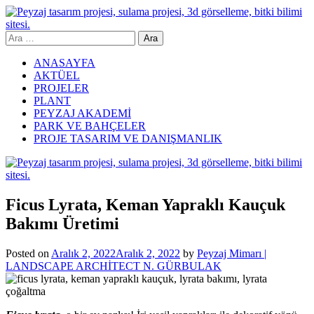
Skip
to
content
Arama:
Yeşil Mimar
ANASAYFA
AKTÜEL
PROJELER
PLANT
PEYZAJ AKADEMİ
PARK VE BAHÇELER
PROJE TASARIM VE DANIŞMANLIK
Ficus Lyrata, Keman Yapraklı Kauçuk
Bakımı Üretimi
Posted on
Aralık 2, 2022
Aralık 2, 2022
by
Peyzaj Mimarı |
LANDSCAPE ARCHİTECT N. GÜRBULAK