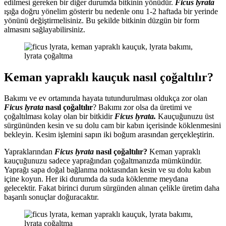
edilmesi gereken bir diğer durumda bitkinin yönüdür.
Ficus lyrata
ışığa doğru yönelim gösterir bu nedenle onu 1-2 haftada bir yerinde
yönünü değiştirmelisiniz. Bu şekilde bitkinin düzgün bir form
almasını sağlayabilirsiniz.
Keman yapraklı kauçuk nasıl çoğaltılır?
Bakımı ve ev ortamında hayata tutundurulması oldukça zor olan
Ficus lyrata
nasıl çoğaltılır
? Bakımı zor olsa da üretimi ve
çoğaltılması kolay olan bir bitkidir
Ficus lyrata.
Kauçuğunuzu üst
sürgününden kesin ve su dolu cam bir kabın içerisinde köklenmesini
bekleyin. Kesim işlemini sapın iki boğum arasından gerçekleştirin.
Yapraklarından
Ficus lyrata
nasıl çoğaltılır?
Keman yapraklı
kauçuğunuzu sadece yaprağından çoğaltmanızda mümkündür.
Yaprağı sapa doğal bağlanma noktasından kesin ve su dolu kabın
içine koyun. Her iki durumda da suda köklenme meydana
gelecektir. Fakat birinci durum sürgünden alınan çelikle üretim daha
başarılı sonuçlar doğuracaktır.