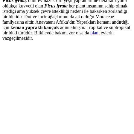
Ficus lyrata,
o bir ev nazlısı! İri yeşil yaprakları ile dekoratif yönü
oldukça kuvvetli olan
Ficus lyrata
her plant insanının sahip olmak
istediği ama yüksek çevre istekliliği nedeni ile bakarken zorlandığı
bir bitkidir. Dut ve incir ağaçlarının da ait olduğu Moraceae
familyasına aittir. Anavatanı Afrika’dır. Yaprakları kemanı andırdığı
için
keman yapraklı kauçuk
adını almıştır. Tropikal ve subtropikal
bir bitki türüdür. Bitki evde bakımı zor olsa da
plant
evlerin
vazgeçilmezidir.