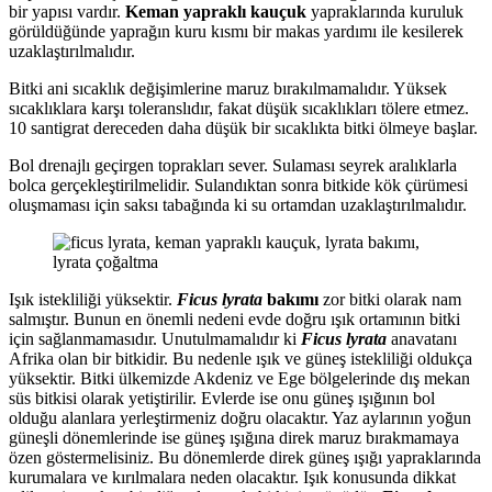
bir yapısı vardır.
Keman yapraklı kauçuk
yapraklarında kuruluk
görüldüğünde yaprağın kuru kısmı bir makas yardımı ile kesilerek
uzaklaştırılmalıdır.
Bitki ani sıcaklık değişimlerine maruz bırakılmamalıdır. Yüksek
sıcaklıklara karşı toleranslıdır, fakat düşük sıcaklıkları tölere etmez.
10 santigrat dereceden daha düşük bir sıcaklıkta bitki ölmeye başlar.
Bol drenajlı geçirgen toprakları sever. Sulaması seyrek aralıklarla
bolca gerçekleştirilmelidir. Sulandıktan sonra bitkide kök çürümesi
oluşmaması için saksı tabağında ki su ortamdan uzaklaştırılmalıdır.
Işık istekliliği yüksektir.
Ficus lyrata
bakımı
zor bitki olarak nam
salmıştır. Bunun en önemli nedeni evde doğru ışık ortamının bitki
için sağlanmamasıdır. Unutulmamalıdır ki
Ficus lyrata
anavatanı
Afrika olan bir bitkidir. Bu nedenle ışık ve güneş istekliliği oldukça
yüksektir. Bitki ülkemizde Akdeniz ve Ege bölgelerinde dış mekan
süs bitkisi olarak yetiştirilir. Evlerde ise onu güneş ışığının bol
olduğu alanlara yerleştirmeniz doğru olacaktır. Yaz aylarının yoğun
güneşli dönemlerinde ise güneş ışığına direk maruz bırakmamaya
özen göstermelisiniz. Bu dönemlerde direk güneş ışığı yapraklarında
kurumalara ve kırılmalara neden olacaktır. Işık konusunda dikkat