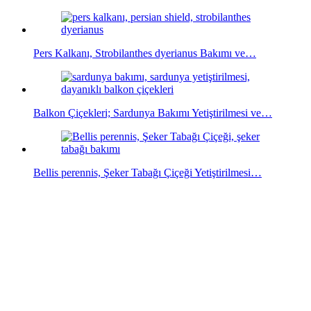
Pers Kalkanı, Strobilanthes dyerianus Bakımı ve…
Balkon Çiçekleri; Sardunya Bakımı Yetiştirilmesi ve…
Bellis perennis, Şeker Tabağı Çiçeği Yetiştirilmesi…