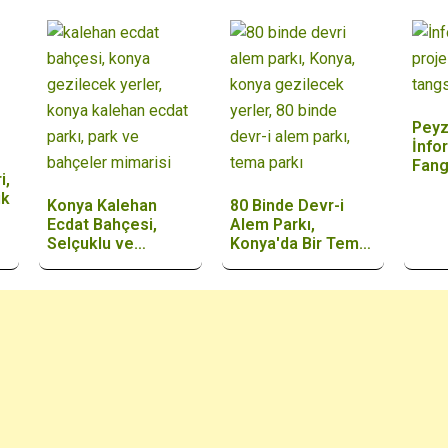
Peyz
İnfor
Fan
i,
ik
Konya Kalehan
80 Binde Devr-i
Ecdat Bahçesi,
Alem Parkı,
Selçuklu ve
Konya'da Bir Tema
Osmanlı…
Park Projesi