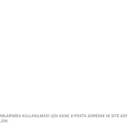
MLARIMDA KULLANILMASI IÇIN ADIM, E-POSTA ADRESIM VE SITE AD
LSIN.