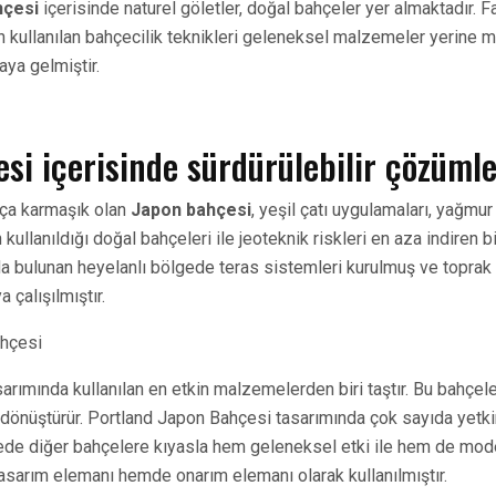
hçesi
içerisinde naturel göletler, doğal bahçeler yer almaktadır. 
n kullanılan bahçecilik teknikleri geleneksel malzemeler yerine 
aya gelmiştir.
si içerisinde sürdürülebilir çözüml
kça karmaşık olan
Japon bahçesi
, yeşil çatı uygulamaları, yağmur
n kullanıldığı doğal bahçeleri ile jeoteknik riskleri en aza indiren b
a bulunan heyelanlı bölgede teras sistemleri kurulmuş ve toprak 
a çalışılmıştır.
sarımında kullanılan en etkin malzemelerden biri taştır. Bu bahçele
a dönüştürür. Portland Japon Bahçesi tasarımında çok sayıda yetki
çede diğer bahçelere kıyasla hem geleneksel etki ile hem de mode
asarım elemanı hemde onarım elemanı olarak kullanılmıştır.