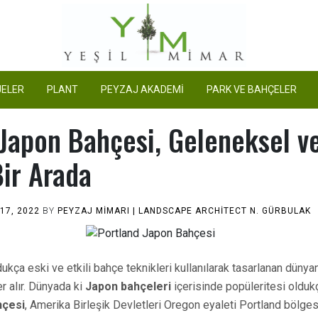
Yeşil Mimar
ELER
PLANT
PEYZAJ AKADEMİ
PARK VE BAHÇELER
 Japon Bahçesi, Geleneksel v
ir Arada
17, 2022
BY
PEYZAJ MIMARI | LANDSCAPE ARCHİTECT N. GÜRBULAK
ukça eski ve etkili bahçe teknikleri kullanılarak tasarlanan dünya
r alır. Dünyada ki
Japon bahçeleri
içerisinde popüleritesi olduk
hçesi
, Amerika Birleşik Devletleri Oregon eyaleti Portland bölge