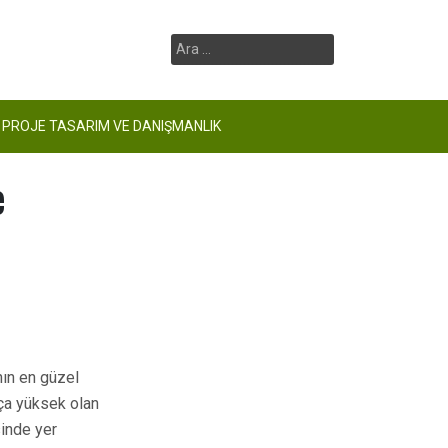
Arama:
PROJE TASARIM VE DANIŞMANLIK
e
nın en güzel
ça yüksek olan
sinde yer