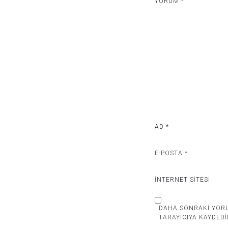
YORUM
*
AD
*
E-POSTA
*
İNTERNET SITESI
DAHA SONRAKI YORU
TARAYICIYA KAYDEDI