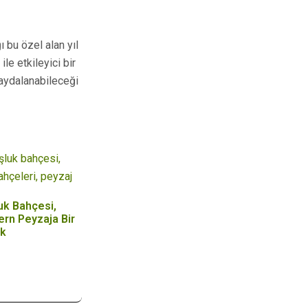
 bu özel alan yıl
le etkileyici bir
 faydalanabileceği
uk Bahçesi,
rn Peyzaja Bir
ek