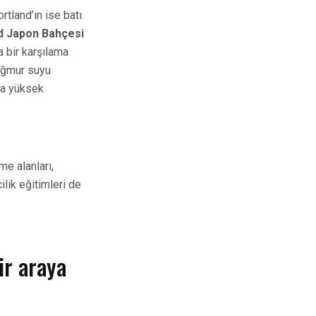
rtland’ın ise batı
d Japon Bahçesi
a bir karşılama
ağmur suyu
kça yüksek
me alanları,
lik eğitimleri de
ir araya