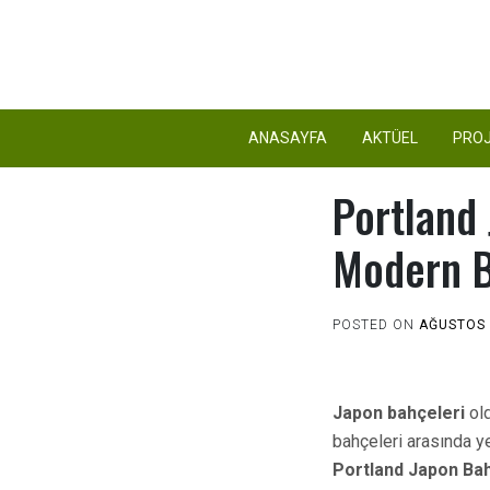
Skip
to
content
ANASAYFA
AKTÜEL
PROJ
Portland
Modern B
POSTED ON
AĞUSTOS 
Japon bahçeleri
old
bahçeleri arasında ye
Portland Japon Ba