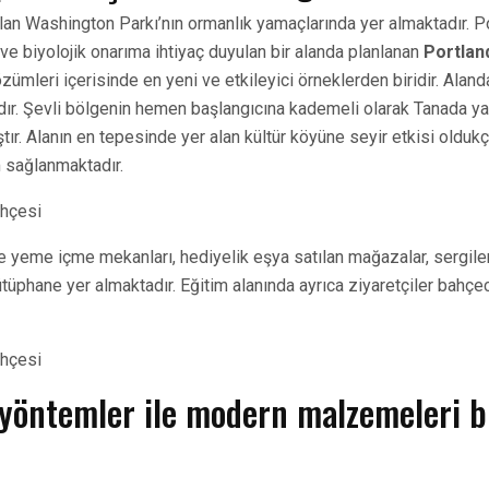
lan Washington Parkı’nın ormanlık yamaçlarında yer almaktadır. Po
ve biyolojik onarıma ihtiyaç duyulan bir alanda planlanan
Portlan
özümleri içerisinde en yeni ve etkileyici örneklerden biridir. Aland
dır. Şevli bölgenin hemen başlangıcına kademeli olarak Tanada y
tır. Alanın en tepesinde yer alan kültür köyüne seyir etkisi oldu
 sağlanmaktadır.
de yeme içme mekanları, hediyelik eşya satılan mağazalar, sergile
üphane yer almaktadır. Eğitim alanında ayrıca ziyaretçiler bahçeci
yöntemler ile modern malzemeleri b