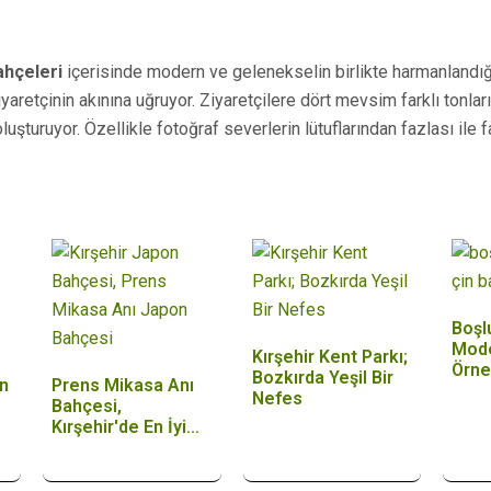
ahçeleri
içerisinde modern ve gelenekselin birlikte harmanlandığı
aretçinin akınına uğruyor. Ziyaretçilere dört mevsim farklı tonları i
oluşturuyor. Özellikle fotoğraf severlerin lütuflarından fazlası ile
Boşl
Mode
Kırşehir Kent Parkı;
Örn
Bozkırda Yeşil Bir
n
Prens Mikasa Anı
Nefes
Bahçesi,
Kırşehir'de En İyi
Yeşil…