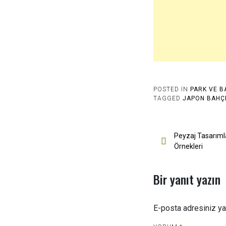
POSTED IN
PARK VE B
TAGGED
JAPON BAHÇ
Yazı
Peyzaj Tasarıml
Örnekleri
gezinmesi
Bir yanıt yazın
E-posta adresiniz y