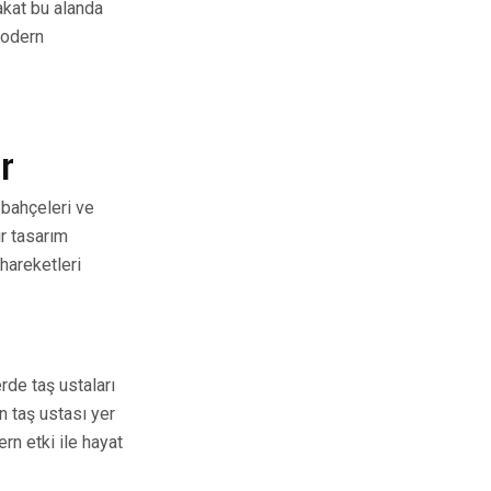
Fakat bu alanda
modern
er
 bahçeleri ve
ir tasarım
hareketleri
rde taş ustaları
n taş ustası yer
rn etki ile hayat