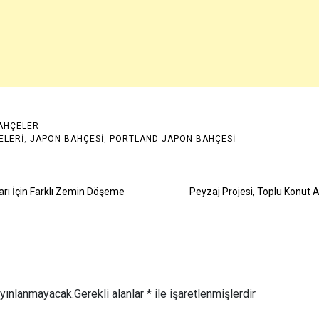
AHÇELER
ELERI
,
JAPON BAHÇESI
,
PORTLAND JAPON BAHÇESI
arı İçin Farklı Zemin Döşeme
Peyzaj Projesi, Toplu Konut 
ayınlanmayacak.
Gerekli alanlar
*
ile işaretlenmişlerdir