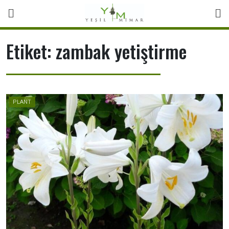
Skip
to
content
Etiket:
zambak yetiştirme
PLANT