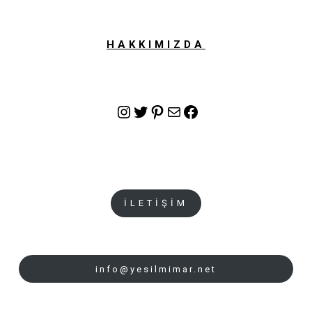
HAKKIMIZDA
Instagram
Twitter
Pinterest
E-posta
Facebook
İLETİŞİM
info@yesilmimar.net