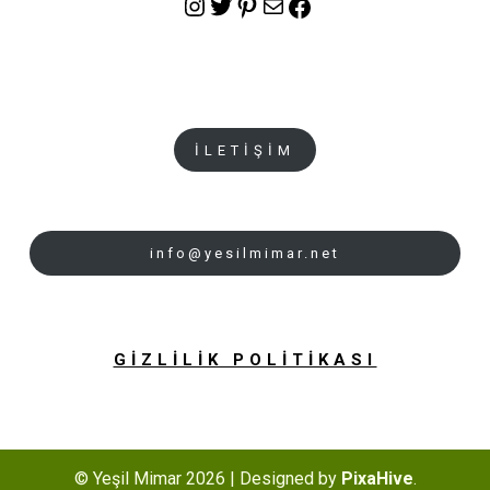
Instagram
Twitter
Pinterest
E-posta
Facebook
İLETİŞİM
info@yesilmimar.net
GİZLİLİK POLİTİKASI
© Yeşil Mimar 2026
|
Designed by
PixaHive
.