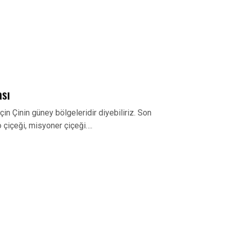
ası
için Çinin güney bölgeleridir diyebiliriz. Son
fo çiçeği, misyoner çiçeği….