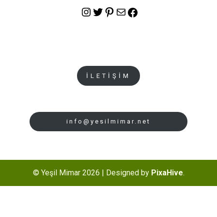
Instagram
Twitter
Pinterest
E-posta
Facebook
İLETİŞİM
info@yesilmimar.net
© Yeşil Mimar 2026
|
Designed by
PixaHive
.