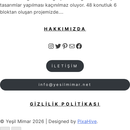
tasarımlar yapılması kaçınılmaz oluyor. 48 konutluk 6
bloktan oluşan projemizde….
HAKKIMIZDA
Instagram
Twitter
Pinterest
E-posta
Facebook
İLETİŞİM
info@yesilmimar.net
GİZLİLİK POLİTİKASI
© Yeşil Mimar 2026
|
Designed by
PixaHive
.