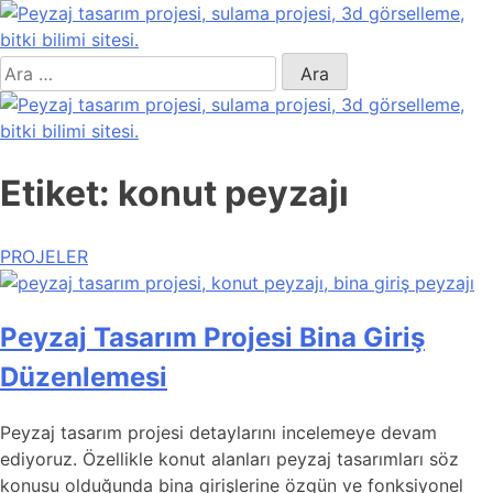
Skip
to
content
Arama:
Yeşil Mimar
Etiket:
konut peyzajı
PROJELER
Peyzaj Tasarım Projesi Bina Giriş
Düzenlemesi
Peyzaj tasarım projesi detaylarını incelemeye devam
ediyoruz. Özellikle konut alanları peyzaj tasarımları söz
konusu olduğunda bina girişlerine özgün ve fonksiyonel