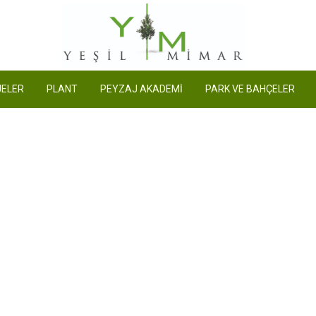
Yeşil Mimar
ELER
PLANT
PEYZAJ AKADEMİ
PARK VE BAHÇELER