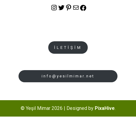
Instagram
Twitter
Pinterest
E-posta
Facebook
İLETİŞİM
info@yesilmimar.net
© Yeşil Mimar 2026
|
Designed by
PixaHive
.