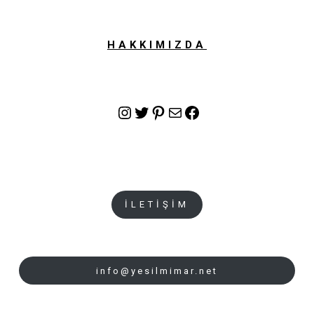
HAKKIMIZDA
Instagram
Twitter
Pinterest
E-posta
Facebook
İLETİŞİM
info@yesilmimar.net