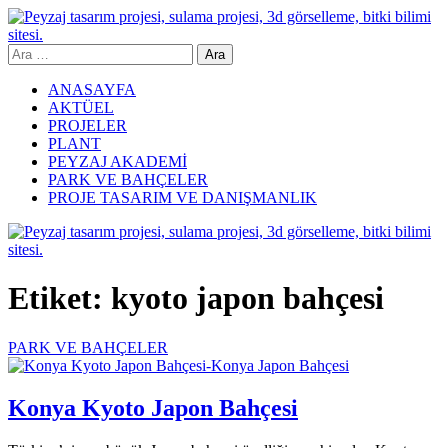
Skip
to
content
Arama:
Yeşil Mimar
ANASAYFA
AKTÜEL
PROJELER
PLANT
PEYZAJ AKADEMİ
PARK VE BAHÇELER
PROJE TASARIM VE DANIŞMANLIK
Etiket:
kyoto japon bahçesi
PARK VE BAHÇELER
Konya Kyoto Japon Bahçesi