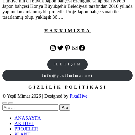
Türkiye’nin en büyük Japon bahçesi özelliğine sahip olan Kyoto
Japon bahçesi Konya Büyükşehir Belediyesi tarafından 2010 yılında
yapımı tamamlanmış bir projedir. Proje Japon bahçe sanatı ile
tasarlanmış olup, yaklaşık 36….
HAKKIMIZDA
Instagram
Twitter
Pinterest
E-posta
Facebook
İLETİŞİM
info@yesilmimar.net
GİZLİLİK POLİTİKASI
© Yeşil Mimar 2026
|
Designed by
PixaHive
.
Arama:
ANASAYFA
AKTÜEL
PROJELER
PLANT