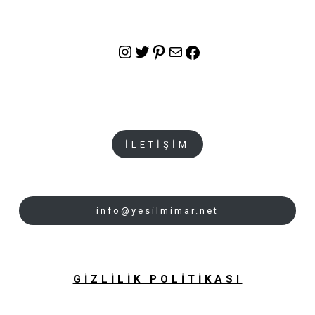
Instagram
Twitter
Pinterest
E-posta
Facebook
İLETİŞİM
info@yesilmimar.net
GİZLİLİK POLİTİKASI