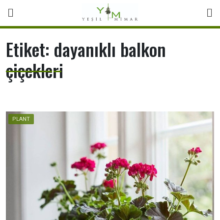
Skip
to
content
Etiket:
dayanıklı balkon
çiçekleri
PLANT