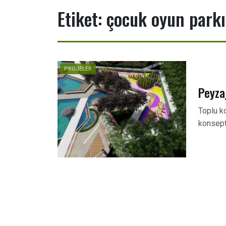
Etiket:
çocuk oyun parkı
PROJELER
Peyza
Toplu ko
konsept 