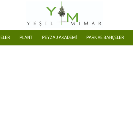
Yeşil Mimar
ELER
PLANT
PEYZAJ AKADEMİ
PARK VE BAHÇELER