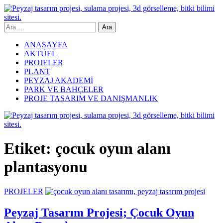
Skip
to
content
Arama:
Yeşil Mimar
ANASAYFA
AKTÜEL
PROJELER
PLANT
PEYZAJ AKADEMİ
PARK VE BAHÇELER
PROJE TASARIM VE DANIŞMANLIK
Etiket:
çocuk oyun alanı
plantasyonu
PROJELER
Peyzaj Tasarım Projesi; Çocuk Oyun