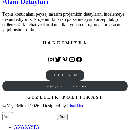
Alanı Detayları
Toplu konut alanı peyzaj tasarım projemizin detaylarını incelemeye
devam ediyoruz. Projenin iki farklı parseline aynı konsept takip
edilerek farklı ebat ve formlarda iki ayrı çocuk oyun alanı tasarımı
yapılmıştır. Toplu….
HAKKIMIZDA
Instagram
Twitter
Pinterest
E-posta
Facebook
İLETİŞİM
info@yesilmimar.net
GİZLİLİK POLİTİKASI
© Yeşil Mimar 2026
|
Designed by
PixaHive
.
Arama:
ANASAYFA